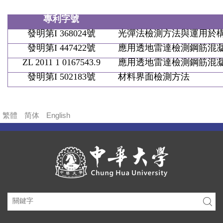
專利字號
發明第
I 368024
號
光彈法檢測方法與運用於
發明第
I 447422
號
應用透地雷達檢測鋼筋混
ZL 2011 1 0167543.9
應用透地雷達檢測鋼筋混
發明第
I 502183
號
材料界面檢測方法
繁體
简体
English