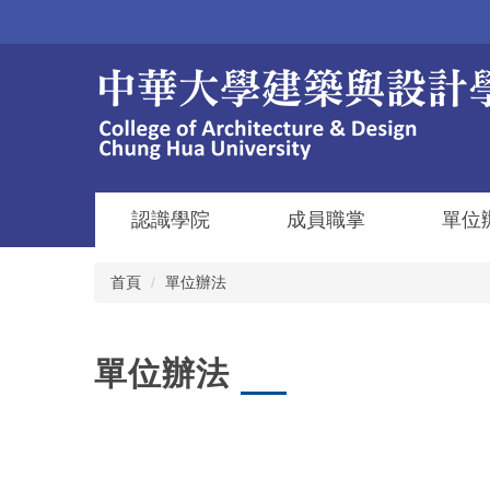
跳
到
主
要
內
容
區
認識學院
成員職掌
單位
首頁
單位辦法
單位辦法