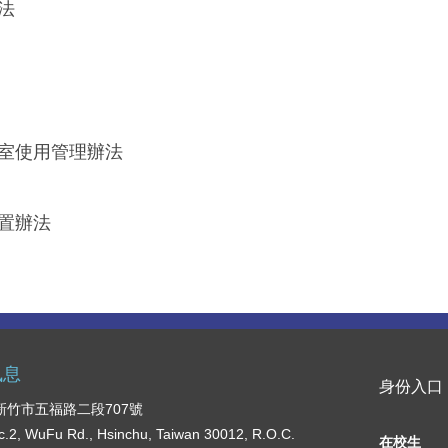
法
室使用管理辦法
置辦法
訊息
身份入口
2 新竹市五福路二段707號
c.2, WuFu Rd., Hsinchu, Taiwan 30012, R.O.C.
在校生