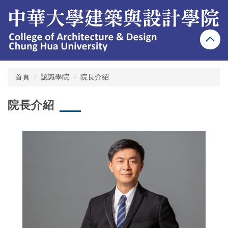
跳
到
主
要
內
容
區
首頁
認識學院
院長介紹
院長介紹